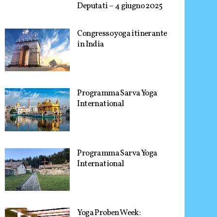
Deputati – 4 giugno 2025
Congresso yoga itinerante
in India
Programma Sarva Yoga
International
Programma Sarva Yoga
International
Yoga Proben Week: