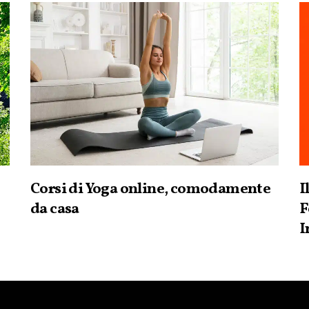
Corsi di Yoga online, comodamente
I
da casa
F
I