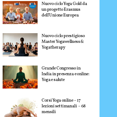
Nuovo ciclo Yoga Gold da
un progetto Erasmus
dell’Unione Europea
Nuovo ciclo prestigioso
Master Yogawellness &
Yogatherapy
Grande Congresso in
India in presenza e online:
Yoga e salute
Corsi Yoga online – 17
lezioni settimanali – 68
mensili