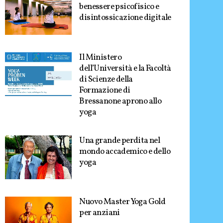
benessere psicofisico e
disintossicazione digitale
Il Ministero
dell’Università e la Facoltà
di Scienze della
Formazione di
Bressanone aprono allo
yoga
Una grande perdita nel
mondo accademico e dello
yoga
Nuovo Master Yoga Gold
per anziani