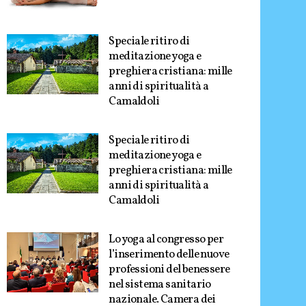
Speciale ritiro di
meditazione yoga e
preghiera cristiana: mille
anni di spiritualità a
Camaldoli
Speciale ritiro di
meditazione yoga e
preghiera cristiana: mille
anni di spiritualità a
Camaldoli
Lo yoga al congresso per
l’inserimento delle nuove
professioni del benessere
nel sistema sanitario
nazionale. Camera dei