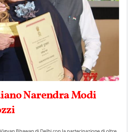
diano Narendra Modi
zzi
Vigyan Bhawan di Delhi con la partecipazione di oltre