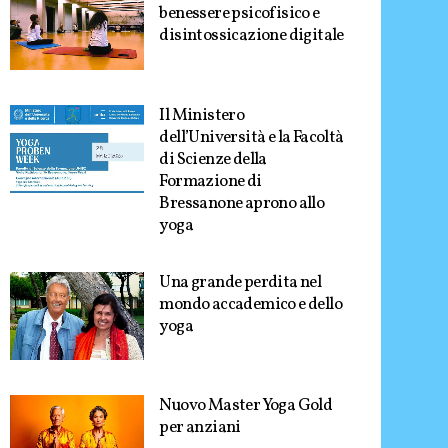
benessere psicofisico e
disintossicazione digitale
Il Ministero
dell’Università e la Facoltà
di Scienze della
Formazione di
Bressanone aprono allo
yoga
Una grande perdita nel
mondo accademico e dello
yoga
Nuovo Master Yoga Gold
per anziani