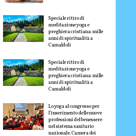
Speciale ritiro di
meditazione yoga e
preghiera cristiana: mille
anni di spiritualità a
Camaldoli
Speciale ritiro di
meditazione yoga e
preghiera cristiana: mille
anni di spiritualità a
Camaldoli
Lo yoga al congresso per
l’inserimento delle nuove
professioni del benessere
nel sistema sanitario
nazionale. Camera dei