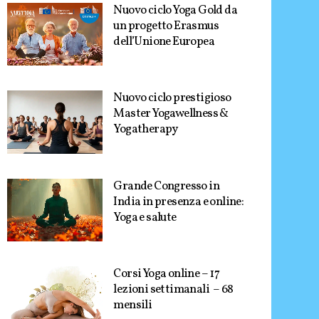
Nuovo ciclo Yoga Gold da
un progetto Erasmus
dell’Unione Europea
Nuovo ciclo prestigioso
Master Yogawellness &
Yogatherapy
Grande Congresso in
India in presenza e online:
Yoga e salute
Corsi Yoga online – 17
lezioni settimanali – 68
mensili