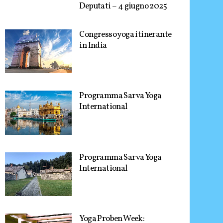
Deputati – 4 giugno 2025
Congresso yoga itinerante
in India
Programma Sarva Yoga
International
Programma Sarva Yoga
International
Yoga Proben Week: