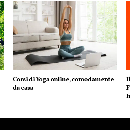
Corsi di Yoga online, comodamente
I
da casa
F
I