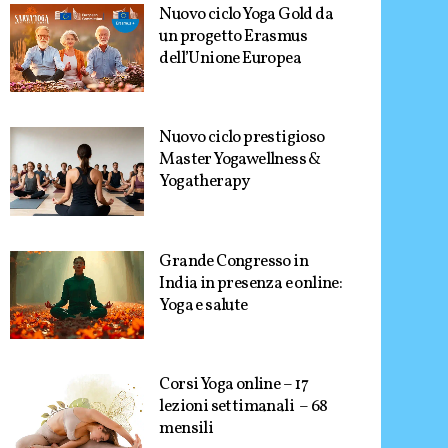
Nuovo ciclo Yoga Gold da
un progetto Erasmus
dell’Unione Europea
Nuovo ciclo prestigioso
Master Yogawellness &
Yogatherapy
Grande Congresso in
India in presenza e online:
Yoga e salute
Corsi Yoga online – 17
lezioni settimanali – 68
mensili