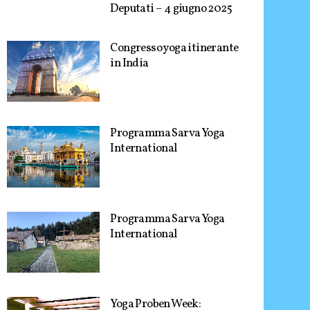
Deputati – 4 giugno 2025
Congresso yoga itinerante
in India
Programma Sarva Yoga
International
Programma Sarva Yoga
International
Yoga Proben Week: