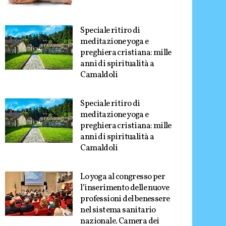
Speciale ritiro di
meditazione yoga e
preghiera cristiana: mille
anni di spiritualità a
Camaldoli
Speciale ritiro di
meditazione yoga e
preghiera cristiana: mille
anni di spiritualità a
Camaldoli
Lo yoga al congresso per
l’inserimento delle nuove
professioni del benessere
nel sistema sanitario
nazionale. Camera dei