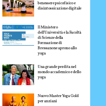
benessere psicofisico e
disintossicazione digitale
Il Ministero
dell’Università e la Facoltà
di Scienze della
Formazione di
Bressanone aprono allo
yoga
Una grande perdita nel
mondo accademico e dello
yoga
Nuovo Master Yoga Gold
per anziani