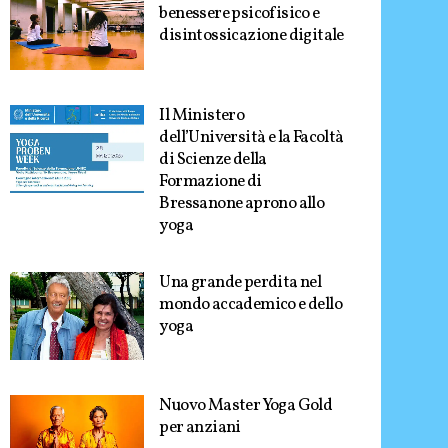
benessere psicofisico e
disintossicazione digitale
Il Ministero
dell’Università e la Facoltà
di Scienze della
Formazione di
Bressanone aprono allo
yoga
Una grande perdita nel
mondo accademico e dello
yoga
Nuovo Master Yoga Gold
per anziani