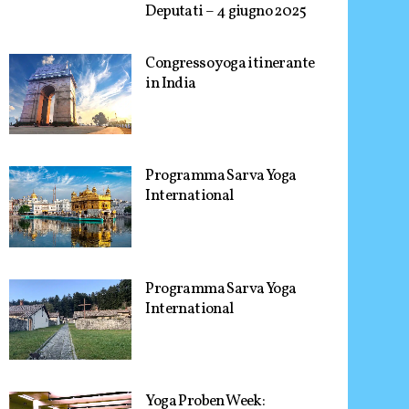
Deputati – 4 giugno 2025
Congresso yoga itinerante
in India
Programma Sarva Yoga
International
Programma Sarva Yoga
International
Yoga Proben Week: