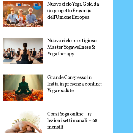
Nuovo ciclo Yoga Gold da
un progetto Erasmus
dell’Unione Europea
Nuovo ciclo prestigioso
Master Yogawellness &
Yogatherapy
Grande Congresso in
India in presenza e online:
Yoga e salute
Corsi Yoga online – 17
lezioni settimanali – 68
mensili