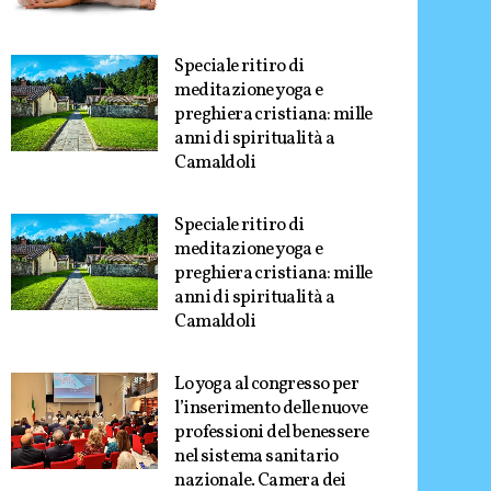
Speciale ritiro di
meditazione yoga e
preghiera cristiana: mille
anni di spiritualità a
Camaldoli
Speciale ritiro di
meditazione yoga e
preghiera cristiana: mille
anni di spiritualità a
Camaldoli
Lo yoga al congresso per
l’inserimento delle nuove
professioni del benessere
nel sistema sanitario
nazionale. Camera dei