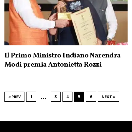
Il Primo Ministro Indiano Narendra
Modi premia Antonietta Rozzi
…
1
3
4
5
6
« PREV
NEXT »